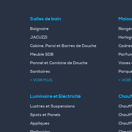
Salles de bain
Maiso
Baignoire
Rangem
JACUZZI
Horloge
Cabine, Paroi et Barres de Douche
Cadres
Meuble SDB
Parfum
Pannel et Combine de Douche
Vases 
Sanitaires
Parqu
> VOIR PLUS
> VOIR
Luminaire et Eléctricité
Chauf
Lustres et Suspensions
Chauff
Spots et Panels
Chauff
Appliques
Chauff