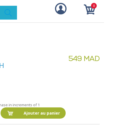
0
549 MAD
CH
hase in increments of 1
Ajouter au panier