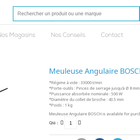
Nos Magasins
Nos Conseils
Contact
Meuleuse Angulaire BOS
*Régime à vide : 33000 t/min
*Porte-outils : Pinces de serrage jusqu’à Ø 8 mm
*Puissance absorbée nominale : 500 W
*Diamètre du collet de broche : 43.5 mm
*Poids : 1 kg
Meuleuse Angulaire BOSCH is available for purc
Qté :