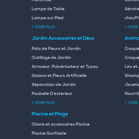
Plafonnier
Climati
Lampe de Table
Aérate
Lampe sur Pied
chauff
> VOIR PLUS
> VOIR
Jardin Accessoires et Déco
Anima
Pots de Fleurs et Jardin
Croque
Outillage de Jardin
Croque
Arroseur, Pulvérisateur et Tuyau
Lits et
Gazons et Fleurs Artificielle
Shampo
Séparation de Jardin
Jouets
Poubelle D'exterieur
Nourri
> VOIR PLUS
> VOIR
Piscine et Plage
Chlore et accessoires Piscine
Piscine Gonflable