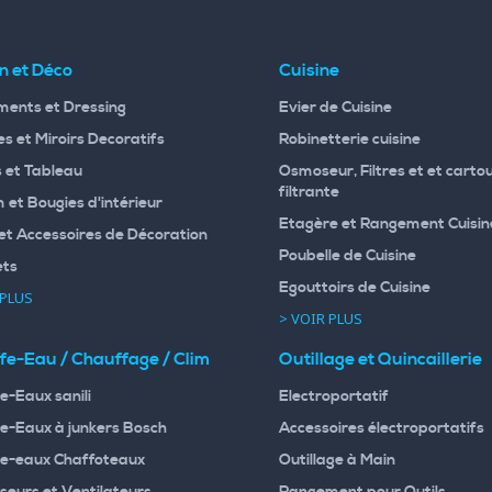
n et Déco
Cuisine
ents et Dressing
Evier de Cuisine
s et Miroirs Decoratifs
Robinetterie cuisine
 et Tableau
Osmoseur, Filtres et et carto
filtrante
 et Bougies d'intérieur
Etagère et Rangement Cuisin
et Accessoires de Décoration
Poubelle de Cuisine
ets
Egouttoirs de Cuisine
 PLUS
> VOIR PLUS
fe-Eau / Chauffage / Clim
Outillage et Quincaillerie
e-Eaux sanili
Electroportatif
e-Eaux à junkers Bosch
Accessoires électroportatifs
e-eaux Chaffoteaux
Outillage à Main