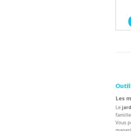
Outil
Les me
Le
jar
famille
Vous p
magasi