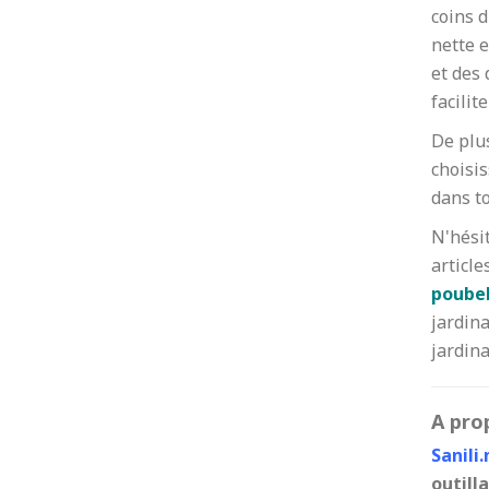
coins d
nette e
et des 
facilite
De plus
choisi
dans to
N'hési
article
poubel
jardin
jardin
A prop
Sanili
outill