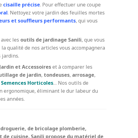
ne
cisaille précise
. Pour effectuer une coupe
oral
. Nettoyez votre jardin des feuilles mortes
eurs et souffleurs performants
, qui vous
 avec les
outils de jardinage Sanili
, que vous
, la qualité de nos articles vous accompagnera
 jardins.
Jardin et Accessoires
et à comparer les
tillage de jardin
,
tondeuses
,
arrosage
,
/ Semences Horticoles
… Nos outils de
n ergonomique, éliminant le dur labeur du
ses années.
 droguerie, de bricolage plomberie,
t de cuisine. Sanili propose du matériel de