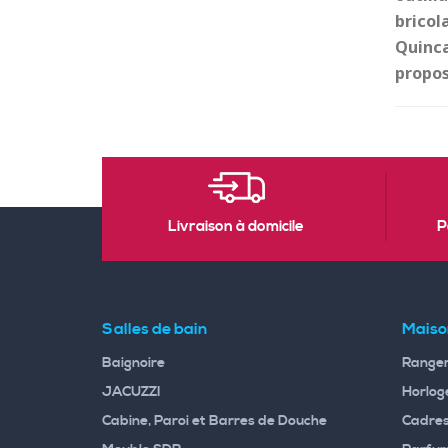
bricol
Quinca
propos
Livraison à domicile
P
Salles de bain
Maiso
Baignoire
Rangem
JACUZZI
Horloge
Cabine, Paroi et Barres de Douche
Cadres