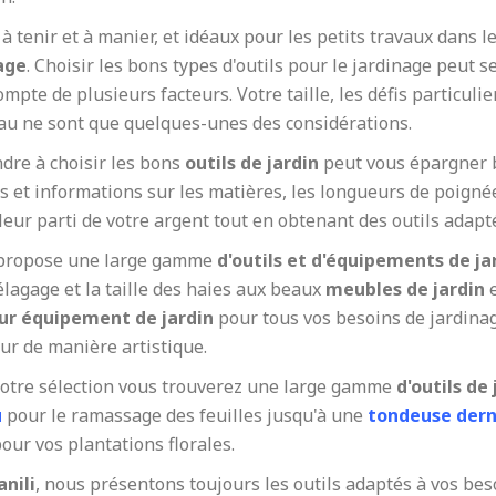
 à tenir et à manier, et idéaux pour les petits travaux dans l
age
. Choisir les bons types d'outils pour le jardinage peut
ompte de plusieurs facteurs. Votre taille, les défis particulier
au ne sont que quelques-unes des considérations.
dre à choisir les bons
outils de jardin
peut vous épargner b
s et informations sur les matières, les longueurs de poignée
leur parti de votre argent tout en obtenant des outils adaptés
ropose une large gamme
d'outils et d'équipements de j
élagage et la taille des haies aux beaux
meubles de jardin
e
ur équipement de jardin
pour tous vos besoins de jardinag
ur de manière artistique.
otre sélection vous trouverez une large gamme
d'outils de
u
pour le ramassage des feuilles jusqu'à une
tondeuse derni
our vos plantations florales.
anili
, nous présentons toujours les outils adaptés à vos be