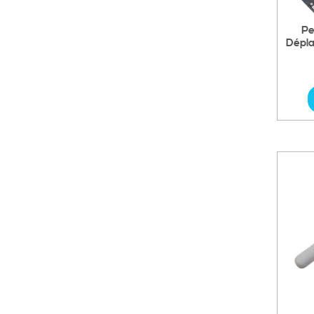
Pe
Dépla