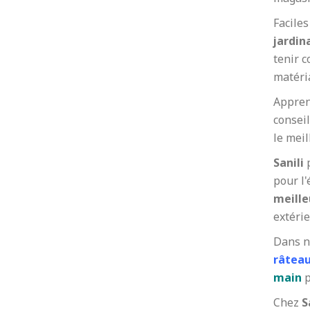
Faciles
jardin
tenir c
matéri
Appren
conseil
le meil
Sanili
p
pour l'
meille
extérie
Dans n
râtea
main
p
Chez
S