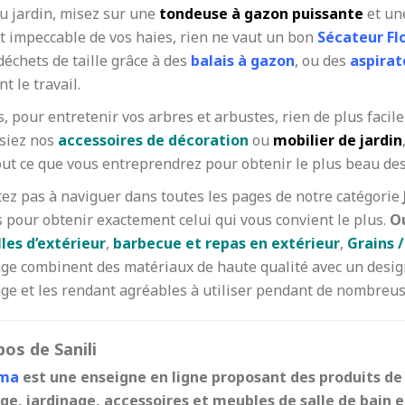
u jardin, misez sur une
tondeuse à gazon puissante
et u
t impeccable de vos haies, rien ne vaut un bon
Sécateur Fl
déchets de taille grâce à des
balais à gazon
, ou des
aspirat
nt le travail.
, pour entretenir vos arbres et arbustes, rien de plus facile
ssiez nos
accessoires de décoration
ou
mobilier de jardin
ut ce que vous entreprendrez pour obtenir le plus beau des
tez pas à naviguer dans toutes les pages de notre catégorie
s pour obtenir exactement celui qui vous convient le plus.
Ou
les d’extérieur
,
barbecue et repas en extérieur
,
Grains 
age combinent des matériaux de haute qualité avec un desig
age et les rendant agréables à utiliser pendant de nombreu
os de Sanili
.ma
est une enseigne en ligne proposant des produits de
age, jardinage, accessoires et meubles de salle de bain e