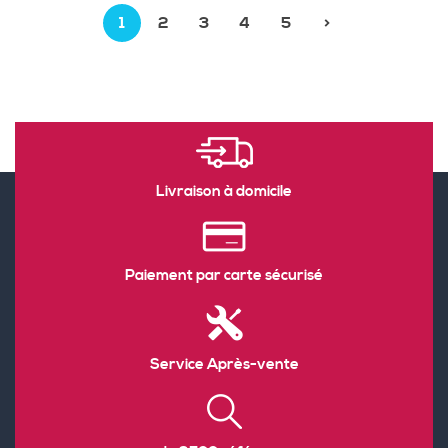
1
2
3
4
5
>
Livraison à domicile
Paiement par carte sécurisé
Service Après-vente