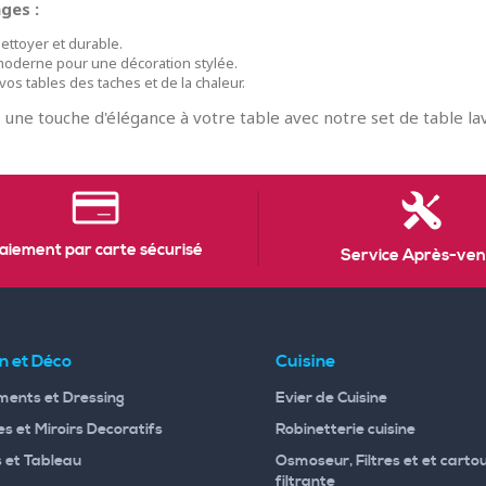
ges :
nettoyer et durable.
oderne pour une décoration stylée.
os tables des taches et de la chaleur.
 une touche d'élégance à votre table avec notre set de table lav
aiement par carte sécurisé
Service Après-ven
n et Déco
Cuisine
ents et Dressing
Evier de Cuisine
s et Miroirs Decoratifs
Robinetterie cuisine
 et Tableau
Osmoseur, Filtres et et carto
filtrante