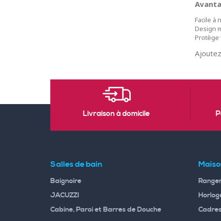
Avanta
Facile à 
Design m
Protège v
Ajoutez
Livraison à domicile
P
Salles de bain
Maiso
Baignoire
Rangem
JACUZZI
Horloge
Cabine, Paroi et Barres de Douche
Cadres