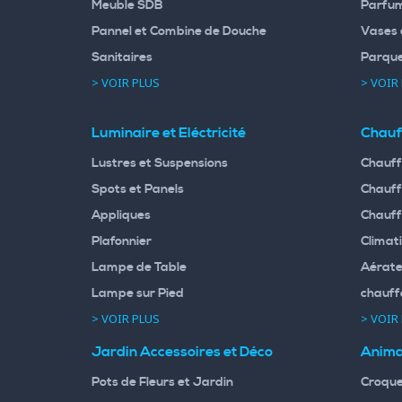
Meuble SDB
Parfum
Pannel et Combine de Douche
Vases 
Sanitaires
Parqu
> VOIR PLUS
> VOIR
Luminaire et Eléctricité
Chauf
Lustres et Suspensions
Chauff
Spots et Panels
Chauff
Appliques
Chauff
Plafonnier
Climati
Lampe de Table
Aérate
Lampe sur Pied
chauff
> VOIR PLUS
> VOIR
Jardin Accessoires et Déco
Anima
Pots de Fleurs et Jardin
Croque