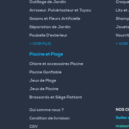
Outillage de Jardin
Croque
Arroseur, Pulvérisateur et Tuyau
Lits et
Gazons et Fleurs Artificielle
Shampo
Séparation de Jardin
Jouets
Poubelle D'exterieur
Nourri
> VOIR PLUS
> VOIR
Piscine et Plage
Chlore et accessoires Piscine
Piscine Gonflable
Jeux de Plage
Jeux de Piscine
Brassards et Siège Flottant
NOS C
Qui somme nous ?
Salles 
Condition de livraison
maiso
CGV