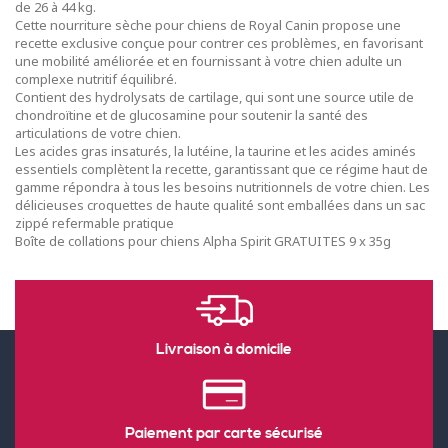
de 26 à 44 kg.
Cette nourriture sèche pour chiens de Royal Canin propose une
recette exclusive conçue pour contrer ces problèmes, en favorisant
une mobilité améliorée et en fournissant à votre chien adulte un
complexe nutritif équilibré.
Contient des hydrolysats de cartilage, qui sont une source utile de
chondroïtine et de glucosamine pour soutenir la santé des
articulations de votre chien.
Les acides gras insaturés, la lutéine, la taurine et les acides aminés
essentiels complètent la recette, garantissant que ce régime haut de
gamme répondra à tous les besoins nutritionnels de votre chien. Les
délicieuses croquettes de haute qualité sont emballées dans un sac
zippé refermable pratique
Boîte de collations pour chiens Alpha Spirit GRATUITES 9 x 35g
Livraison à domicile
Paiement par carte sécurisé