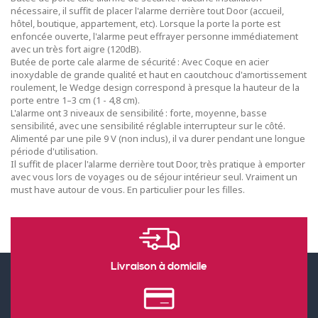
nécessaire, il suffit de placer l'alarme derrière tout Door (accueil,
hôtel, boutique, appartement, etc). Lorsque la porte la porte est
enfoncée ouverte, l'alarme peut effrayer personne immédiatement
avec un très fort aigre (120dB).
Butée de porte cale alarme de sécurité : Avec Coque en acier
inoxydable de grande qualité et haut en caoutchouc d'amortissement
roulement, le Wedge design correspond à presque la hauteur de la
porte entre 1–3 cm (1 - 4,8 cm).
L'alarme ont 3 niveaux de sensibilité : forte, moyenne, basse
sensibilité, avec une sensibilité réglable interrupteur sur le côté.
Alimenté par une pile 9 V (non inclus), il va durer pendant une longue
période d'utilisation.
Il suffit de placer l'alarme derrière tout Door, très pratique à emporter
avec vous lors de voyages ou de séjour intérieur seul. Vraiment un
must have autour de vous. En particulier pour les filles.
Livraison à domicile