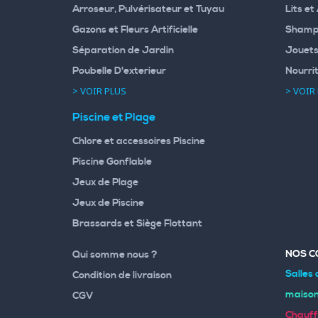
Arroseur, Pulvérisateur et Tuyau
Lits et
Gazons et Fleurs Artificielle
Shampo
Séparation de Jardin
Jouets
Poubelle D'exterieur
Nourri
> VOIR PLUS
> VOIR
Piscine et Plage
Chlore et accessoires Piscine
Piscine Gonflable
Jeux de Plage
Jeux de Piscine
Brassards et Siège Flottant
NOS C
Qui somme nous ?
Salles 
Condition de livraison
maiso
CGV
Chauff