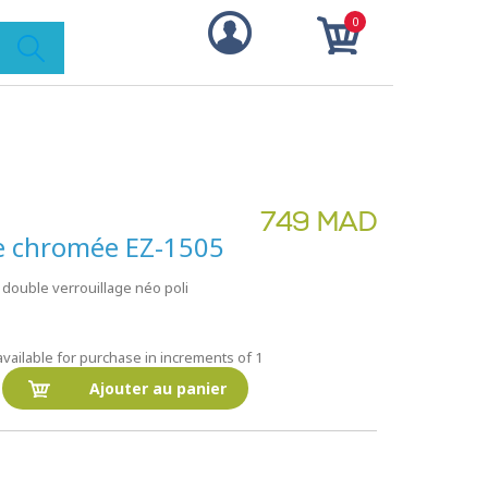
0
749 MAD
e chromée EZ-1505
 double verrouillage néo poli
ilable for purchase in increments of 1
Ajouter au panier