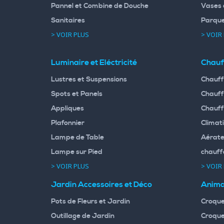
Pannel et Combine de Douche
Vases 
Sanitaires
Parqu
> VOIR PLUS
> VOIR
Luminaire et Eléctricité
Chauf
Lustres et Suspensions
Chauff
Spots et Panels
Chauff
Appliques
Chauff
Plafonnier
Climati
Lampe de Table
Aérate
Lampe sur Pied
chauff
> VOIR PLUS
> VOIR
Jardin Accessoires et Déco
Anima
Pots de Fleurs et Jardin
Croque
Outillage de Jardin
Croque