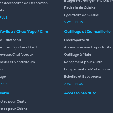
Etagère et Rangement Cuisin
et Accessoires de Décoration
Poubelle de Cuisine
ets
Egouttoirs de Cuisine
 PLUS
> VOIR PLUS
fe-Eau / Chauffage / Clim
Outillage et Quincaillerie
e-Eaux sanili
Electroportatif
e-Eaux à junkers Bosch
Accessoires électroportatifs
e-eaux Chaffoteaux
Outillage à Main
seurs et Ventilateurs
Rangement pour Outils
ur
Equipement de Protection et 
age
Echelles et Escabeaux
 PLUS
> VOIR PLUS
lerie
Accessoires auto
ttes pour Chats
ttes pour Chiens