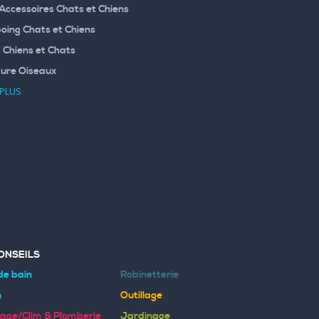
 Accessoires Chats et Chiens
ing Chats et Chiens
 Chiens et Chats
ture Oiseaux
 PLUS
ONSEILS
de bain
Robinetterie
n
Outillage
age/Clim & Plomberie
Jardinage