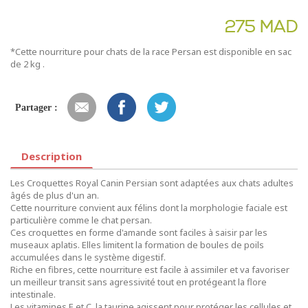
275 MAD
*Cette nourriture pour chats de la race Persan est disponible en sac
de 2 kg .
Partager :
Description
Les Croquettes Royal Canin Persian sont adaptées aux chats adultes
âgés de plus d'un an.
Cette nourriture convient aux félins dont la morphologie faciale est
particulière comme le chat persan.
Ces croquettes en forme d'amande sont faciles à saisir par les
museaux aplatis. Elles limitent la formation de boules de poils
accumulées dans le système digestif.
Riche en fibres, cette nourriture est facile à assimiler et va favoriser
un meilleur transit sans agressivité tout en protégeant la flore
intestinale.
Les vitamines E et C, la taurine agissent pour protéger les cellules et