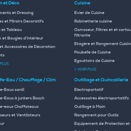
n et Déco
Cuisine
ents et Dressing
Evier de Cuisine
s et Miroirs Decoratifs
Robinetterie cuisine
 et Tableau
Osmoseur, Filtres et et carto
filtrante
 et Bougies d'intérieur
Etagère et Rangement Cuisin
et Accessoires de Décoration
Poubelle de Cuisine
ets
Egouttoirs de Cuisine
 PLUS
> VOIR PLUS
fe-Eau / Chauffage / Clim
Outillage et Quincaillerie
e-Eaux sanili
Electroportatif
e-Eaux à junkers Bosch
Accessoires électroportatifs
e-eaux Chaffoteaux
Outillage à Main
seurs et Ventilateurs
Rangement pour Outils
ur
Equipement de Protection et 