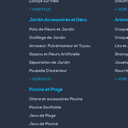
Lampe sur Pied
chauff
> VOIR PLUS
> VOIR
Jardin Accessoires et Déco
Anima
Pots de Fleurs et Jardin
Croque
Outillage de Jardin
Croque
Arroseur, Pulvérisateur et Tuyau
Lits et
Gazons et Fleurs Artificielle
Shampo
Séparation de Jardin
Jouets
Poubelle D'exterieur
Nourri
> VOIR PLUS
> VOIR
Piscine et Plage
Chlore et accessoires Piscine
Piscine Gonflable
Jeux de Plage
Jeux de Piscine