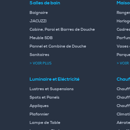
Salles de bain
Maiso
Baignoire
Rangem
JACUZZI
Horloge
Cabine, Paroi et Barres de Douche
Cadres
Meuble SDB
Parfum
Pannel et Combine de Douche
Vases 
Sanitaires
Parqu
> VOIR PLUS
> VOIR
Luminaire et Eléctricité
Chauf
Lustres et Suspensions
Chauff
Spots et Panels
Chauff
Appliques
Chauff
Plafonnier
Climati
Lampe de Table
Aérate