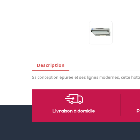
Description
Sa conception épurée et ses lignes modernes, cette hotte
Livraison à domicile
P