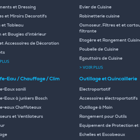
ents et Dressing
Evier de Cuisine
s et Miroirs Decoratifs
Robinetterie cuisine
 et Tableau
Osmoseur, Filtres et et carto
filtrante
 et Bougies d'intérieur
Etagère et Rangement Cuisin
et Accessoires de Décoration
Poubelle de Cuisine
ets
Egouttoirs de Cuisine
 PLUS
> VOIR PLUS
fe-Eau / Chauffage / Clim
Outillage et Quincaillerie
e-Eaux sanili
Electroportatif
e-Eaux à junkers Bosch
Accessoires électroportatifs
e-eaux Chaffoteaux
Outillage à Main
seurs et Ventilateurs
Rangement pour Outils
ur
Equipement de Protection et 
age
Echelles et Escabeaux