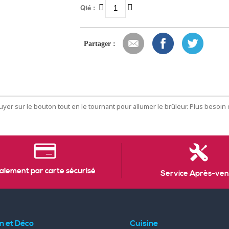
Qté :
Partager :
uyer sur le bouton tout en le tournant pour allumer le brûleur. Plus besoin d
aiement par carte sécurisé
Service Après-ven
n et Déco
Cuisine