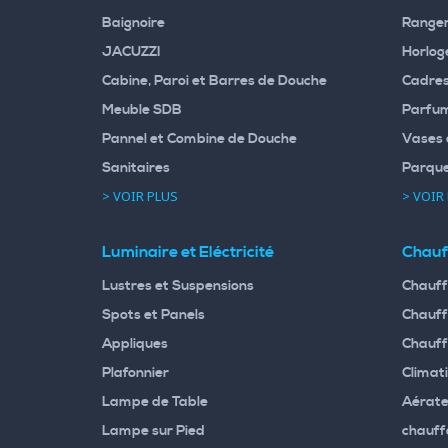
Baignoire
Rangem
JACUZZI
Horloge
Cabine, Paroi et Barres de Douche
Cadres
Meuble SDB
Parfum
Pannel et Combine de Douche
Vases 
Sanitaires
Parqu
> VOIR PLUS
> VOIR
Luminaire et Eléctricité
Chauf
Lustres et Suspensions
Chauff
Spots et Panels
Chauff
Appliques
Chauff
Plafonnier
Climati
Lampe de Table
Aérate
Lampe sur Pied
chauff