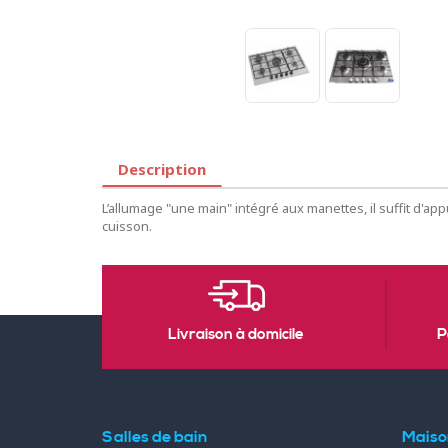
Description
L’allumage "une main" intégré aux manettes, il suffit d'app
cuisson.
Livraison à domicile
P
Salles de bain
Maiso