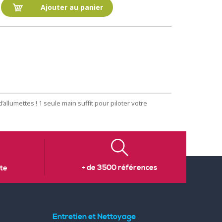
Ajouter au panier
’allumettes ! 1 seule main suffit pour piloter votre
+ de 3500 références
te
Entretien et Nettoyage