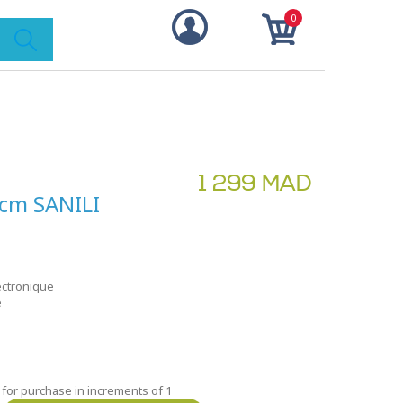
0
1 299 MAD
0cm SANILI
ectronique
é
 for purchase in increments of 1