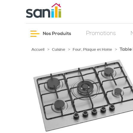
Promotions
Nos Produits
Table
>
>
>
Accueil
Cuisine
Four, Plaque et Hotte