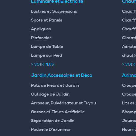
Luminaire et Eléctricité
Chauf
Lustres et Suspensions
Chauff
Spots et Panels
Chauff
Appliques
Chauff
Plafonnier
Climati
Lampe de Table
Aérate
Lampe sur Pied
chauff
> VOIR PLUS
> VOIR
Jardin Accessoires et Déco
Anima
Pots de Fleurs et Jardin
Croque
Outillage de Jardin
Croque
Arroseur, Pulvérisateur et Tuyau
Lits et
Gazons et Fleurs Artificielle
Shampo
Séparation de Jardin
Jouets
Poubelle D'exterieur
Nourri