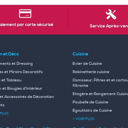
aiement par carte sécurisé
Service Après-ven
n et Déco
Cuisine
ents et Dressing
Evier de Cuisine
s et Miroirs Decoratifs
Robinetterie cuisine
 et Tableau
Osmoseur, Filtres et et carto
filtrante
 et Bougies d'intérieur
Etagère et Rangement Cuisin
et Accessoires de Décoration
Poubelle de Cuisine
ets
Egouttoirs de Cuisine
 PLUS
> VOIR PLUS