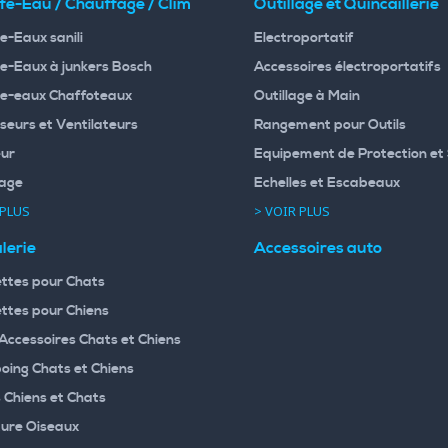
fe-Eau / Chauffage / Clim
Outillage et Quincaillerie
e-Eaux sanili
Electroportatif
e-Eaux à junkers Bosch
Accessoires électroportatifs
e-eaux Chaffoteaux
Outillage à Main
seurs et Ventilateurs
Rangement pour Outils
ur
Equipement de Protection et 
age
Echelles et Escabeaux
 PLUS
> VOIR PLUS
lerie
Accessoires auto
ttes pour Chats
ttes pour Chiens
 Accessoires Chats et Chiens
ing Chats et Chiens
 Chiens et Chats
ture Oiseaux