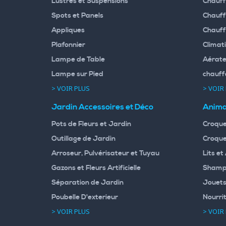
Lustres et Suspensions
Chauff
Spots et Panels
Chauff
Appliques
Chauff
Plafonnier
Climati
Lampe de Table
Aérate
Lampe sur Pied
chauff
> VOIR PLUS
> VOIR
Jardin Accessoires et Déco
Anima
Pots de Fleurs et Jardin
Croque
Outillage de Jardin
Croque
Arroseur, Pulvérisateur et Tuyau
Lits et
Gazons et Fleurs Artificielle
Shampo
Séparation de Jardin
Jouets
Poubelle D'exterieur
Nourri
> VOIR PLUS
> VOIR