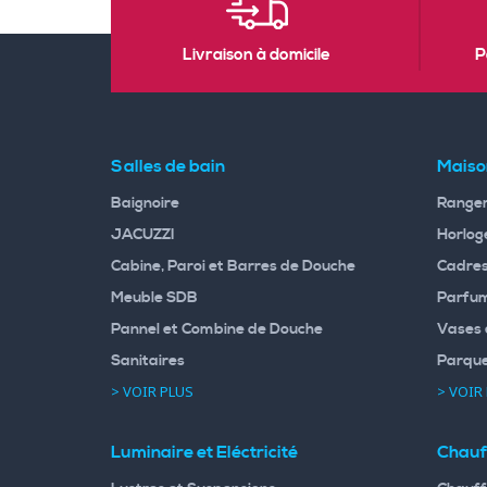
Livraison à domicile
P
Salles de bain
Maiso
Baignoire
Rangem
JACUZZI
Horloge
Cabine, Paroi et Barres de Douche
Cadres
Meuble SDB
Parfum
Pannel et Combine de Douche
Vases 
Sanitaires
Parqu
> VOIR PLUS
> VOIR
Luminaire et Eléctricité
Chauf