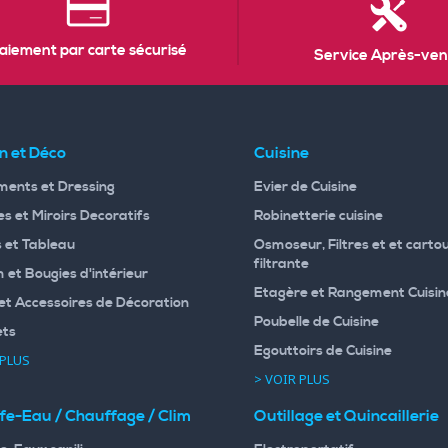
aiement par carte sécurisé
Service Après-ven
n et Déco
Cuisine
ents et Dressing
Evier de Cuisine
s et Miroirs Decoratifs
Robinetterie cuisine
 et Tableau
Osmoseur, Filtres et et carto
filtrante
 et Bougies d'intérieur
Etagère et Rangement Cuisin
et Accessoires de Décoration
Poubelle de Cuisine
ets
Egouttoirs de Cuisine
 PLUS
> VOIR PLUS
fe-Eau / Chauffage / Clim
Outillage et Quincaillerie