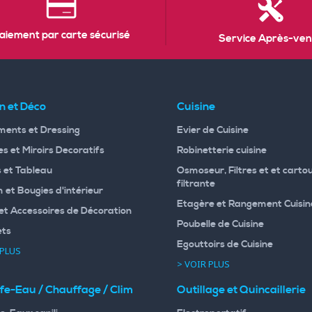
aiement par carte sécurisé
Service Après-ven
n et Déco
Cuisine
ents et Dressing
Evier de Cuisine
s et Miroirs Decoratifs
Robinetterie cuisine
 et Tableau
Osmoseur, Filtres et et carto
filtrante
 et Bougies d'intérieur
Etagère et Rangement Cuisin
et Accessoires de Décoration
Poubelle de Cuisine
ets
Egouttoirs de Cuisine
 PLUS
> VOIR PLUS
fe-Eau / Chauffage / Clim
Outillage et Quincaillerie