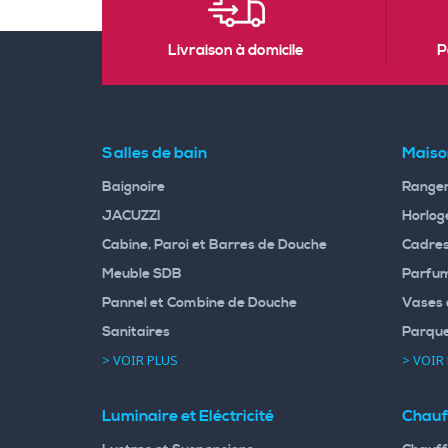
Livraison à domicile
P
Salles de bain
Maiso
Baignoire
Rangem
JACUZZI
Horloge
Cabine, Paroi et Barres de Douche
Cadres
Meuble SDB
Parfum
Pannel et Combine de Douche
Vases 
Sanitaires
Parqu
> VOIR PLUS
> VOIR
Luminaire et Eléctricité
Chauf