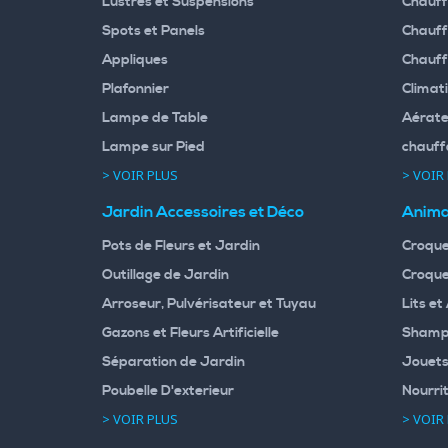
Lustres et Suspensions
Chauff
Spots et Panels
Chauff
Appliques
Chauff
Plafonnier
Climati
Lampe de Table
Aérate
Lampe sur Pied
chauff
> VOIR PLUS
> VOIR
Jardin Accessoires et Déco
Anima
Pots de Fleurs et Jardin
Croque
Outillage de Jardin
Croque
Arroseur, Pulvérisateur et Tuyau
Lits et
Gazons et Fleurs Artificielle
Shampo
Séparation de Jardin
Jouets
Poubelle D'exterieur
Nourri
> VOIR PLUS
> VOIR