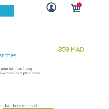
0
359 MAD
arches
u pour fût jusqu'à 30kg
 la forme de la plate-forme.
purchase in increments of 1