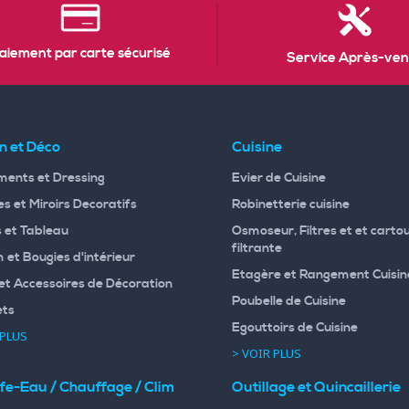
aiement par carte sécurisé
Service Après-ven
n et Déco
Cuisine
ents et Dressing
Evier de Cuisine
s et Miroirs Decoratifs
Robinetterie cuisine
 et Tableau
Osmoseur, Filtres et et carto
filtrante
 et Bougies d'intérieur
Etagère et Rangement Cuisin
et Accessoires de Décoration
Poubelle de Cuisine
ets
Egouttoirs de Cuisine
 PLUS
> VOIR PLUS
fe-Eau / Chauffage / Clim
Outillage et Quincaillerie