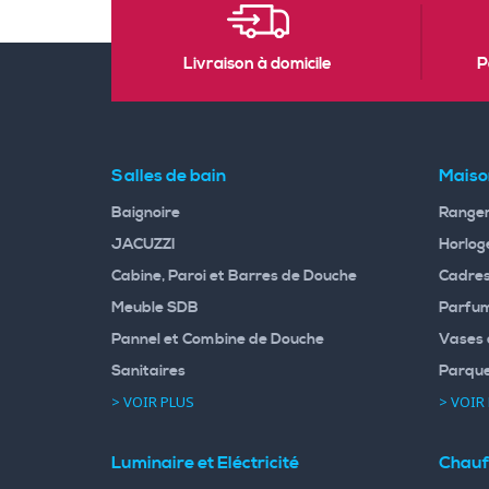
Livraison à domicile
P
Salles de bain
Maiso
Baignoire
Rangem
JACUZZI
Horloge
Cabine, Paroi et Barres de Douche
Cadres
Meuble SDB
Parfum
Pannel et Combine de Douche
Vases 
Sanitaires
Parqu
> VOIR PLUS
> VOIR
Luminaire et Eléctricité
Chauf