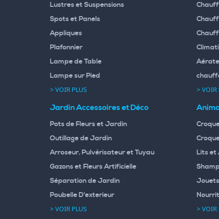
Lustres et Suspensions
Chauff
Spots et Panels
Chauff
Appliques
Chauff
Plafonnier
Climati
Lampe de Table
Aérate
Lampe sur Pied
chauff
> VOIR PLUS
> VOIR
Jardin Accessoires et Déco
Anima
Pots de Fleurs et Jardin
Croque
Outillage de Jardin
Croque
Arroseur, Pulvérisateur et Tuyau
Lits et
Gazons et Fleurs Artificielle
Shampo
Séparation de Jardin
Jouets
Poubelle D'exterieur
Nourri
> VOIR PLUS
> VOIR