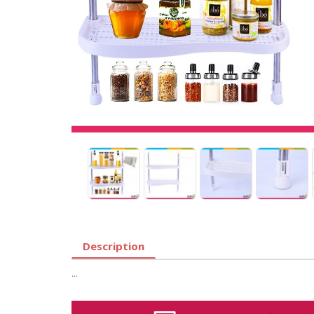
Description
...