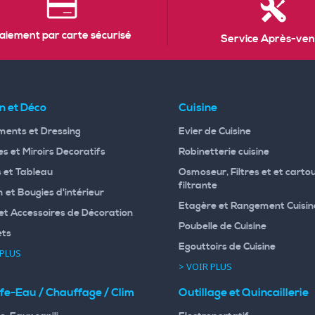
aiement par carte sécurisé
Service Après-ven
n et Déco
Cuisine
ents et Dressing
Evier de Cuisine
s et Miroirs Decoratifs
Robinetterie cuisine
 et Tableau
Osmoseur, Filtres et et carto
filtrante
 et Bougies d'intérieur
Etagère et Rangement Cuisin
et Accessoires de Décoration
Poubelle de Cuisine
ets
Egouttoirs de Cuisine
 PLUS
> VOIR PLUS
fe-Eau / Chauffage / Clim
Outillage et Quincaillerie