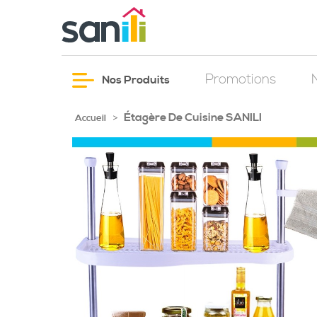
Promotions
Nos Produits
Étagère De Cuisine SANILI
>
Accueil