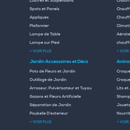
Lustres et Suspensions
Chauff
Spots et Panels
Chauff
Appliques
Chauff
Plafonnier
Climati
Lampe de Table
Aérate
Lampe sur Pied
chauff
> VOIR PLUS
> VOIR
Jardin Accessoires et Déco
Anima
Pots de Fleurs et Jardin
Croque
Outillage de Jardin
Croque
Arroseur, Pulvérisateur et Tuyau
Lits et
Gazons et Fleurs Artificielle
Shampo
Séparation de Jardin
Jouets
Poubelle D'exterieur
Nourri
> VOIR PLUS
> VOIR