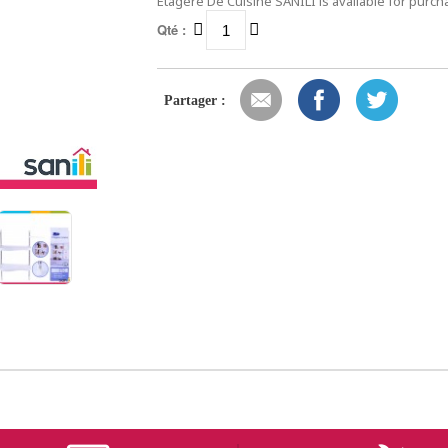
Étagère De Cuisine SANILI is available for purch
Qté :
Partager :