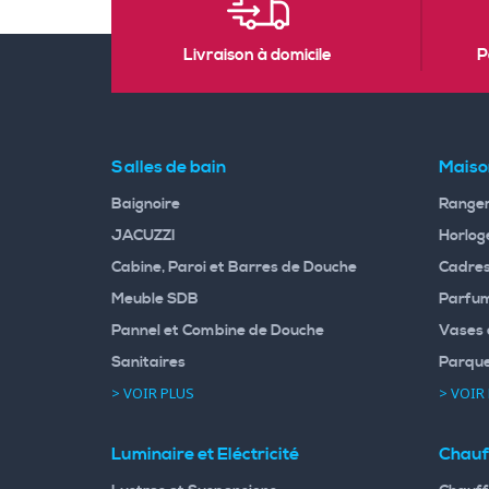
Livraison à domicile
P
Salles de bain
Maiso
Baignoire
Rangem
JACUZZI
Horloge
Cabine, Paroi et Barres de Douche
Cadres
Meuble SDB
Parfum
Pannel et Combine de Douche
Vases 
Sanitaires
Parqu
> VOIR PLUS
> VOIR
Luminaire et Eléctricité
Chauf