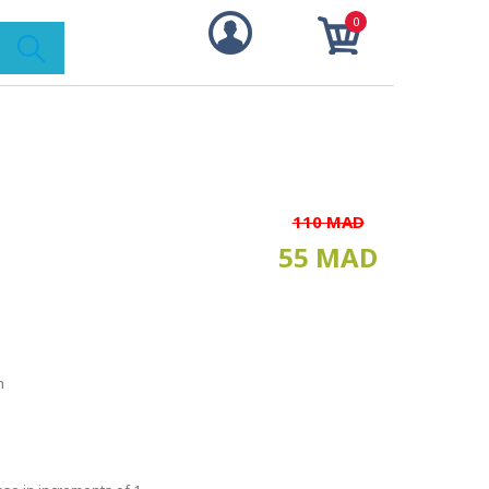
0
110 MAD
55 MAD
m