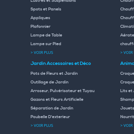
Lustres et Suspensions
Chauff
Spots et Panels
Chauff
Appliques
Chauff
Plafonnier
Climati
Lampe de Table
Aérate
Lampe sur Pied
chauff
> VOIR PLUS
> VOIR
Jardin Accessoires et Déco
Anima
Pots de Fleurs et Jardin
Croque
Outillage de Jardin
Croque
Arroseur, Pulvérisateur et Tuyau
Lits et
Gazons et Fleurs Artificielle
Shampo
Séparation de Jardin
Jouets
Poubelle D'exterieur
Nourri
> VOIR PLUS
> VOIR