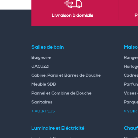
Livraison à domicile
P
Salles de bain
Maiso
Baignoire
Rangem
JACUZZI
Horloge
Cabine, Paroi et Barres de Douche
Cadres
Meuble SDB
Parfum
Pannel et Combine de Douche
Vases 
Sanitaires
Parqu
> VOIR PLUS
> VOIR
Luminaire et Eléctricité
Chauf