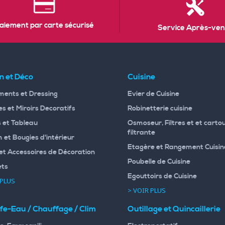
aiement par carte sécurisé
Service Après-ven
n et Déco
Cuisine
ents et Dressing
Evier de Cuisine
s et Miroirs Decoratifs
Robinetterie cuisine
 et Tableau
Osmoseur, Filtres et et carto
filtrante
 et Bougies d'intérieur
Etagère et Rangement Cuisin
et Accessoires de Décoration
Poubelle de Cuisine
ets
Egouttoirs de Cuisine
 PLUS
> VOIR PLUS
fe-Eau / Chauffage / Clim
Outillage et Quincaillerie