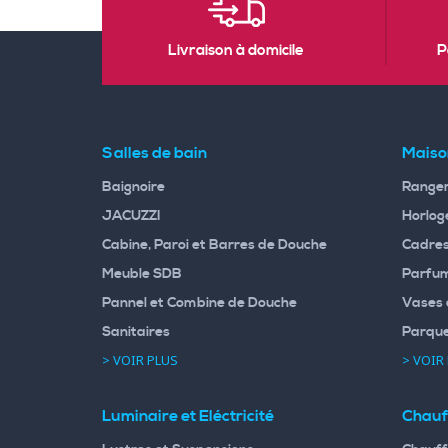
Livraison à domicile
P
Salles de bain
Maiso
Baignoire
Rangem
JACUZZI
Horloge
Cabine, Paroi et Barres de Douche
Cadres
Meuble SDB
Parfum
Pannel et Combine de Douche
Vases 
Sanitaires
Parqu
> VOIR PLUS
> VOIR
Luminaire et Eléctricité
Chauf