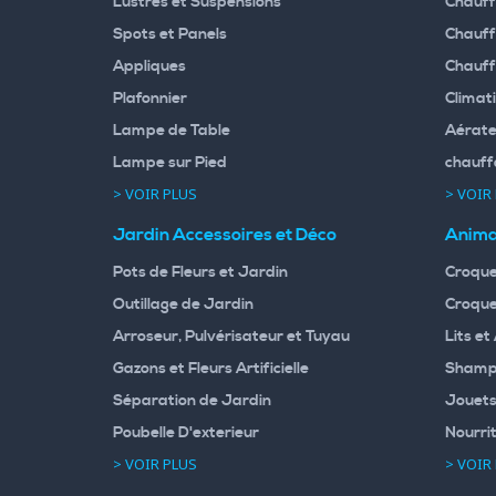
Lustres et Suspensions
Chauff
Spots et Panels
Chauff
Appliques
Chauff
Plafonnier
Climati
Lampe de Table
Aérate
Lampe sur Pied
chauff
> VOIR PLUS
> VOIR
Jardin Accessoires et Déco
Anima
Pots de Fleurs et Jardin
Croque
Outillage de Jardin
Croque
Arroseur, Pulvérisateur et Tuyau
Lits et
Gazons et Fleurs Artificielle
Shampo
Séparation de Jardin
Jouets
Poubelle D'exterieur
Nourri
> VOIR PLUS
> VOIR