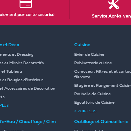
aiement par carte sécurisé
Service Après-ven
n et Déco
Cuisine
ents et Dressing
Evier de Cuisine
s et Miroirs Decoratifs
Robinetterie cuisine
 et Tableau
Osmoseur, Filtres et et carto
filtrante
 et Bougies d'intérieur
Etagère et Rangement Cuisin
et Accessoires de Décoration
Poubelle de Cuisine
ets
Egouttoirs de Cuisine
 PLUS
> VOIR PLUS
fe-Eau / Chauffage / Clim
Outillage et Quincaillerie