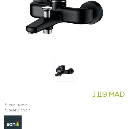
1 119 MAD
*Série : Rimini
*Couleur : Noir