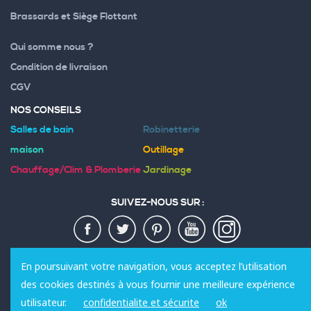
Brassards et Siège Flottant
Qui somme nous ?
Condition de livraison
CGV
NOS CONSEILS
Salles de bain
Robinetterie
maison
Outillage
Chauffage/Clim & Plomberie
Jardinage
SUIVEZ-NOUS SUR :
MODES DE PAIEMENT :
En poursuivant votre navigation, vous acceptez l’utilisation
des cookies destinés à vous fournir une meilleure expérience
utilisateur.
confidentialite et sécurite
ok