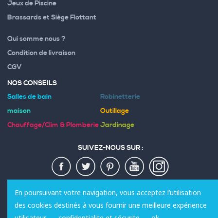
Jeux de Piscine
Brassards et Siège Flottant
Qui somme nous ?
Condition de livraison
CGV
NOS CONSEILS
Salles de bain
Robinetterie
maison
Outillage
Chauffage/Clim & Plomberie
Jardinage
SUIVEZ-NOUS SUR :
MODES DE PAIEMENT :
En poursuivant votre navigation, vous acceptez l’utilisation
des cookies destinés à vous fournir une meilleure expérience
utilisateur.
confidentialite et sécurite
ok