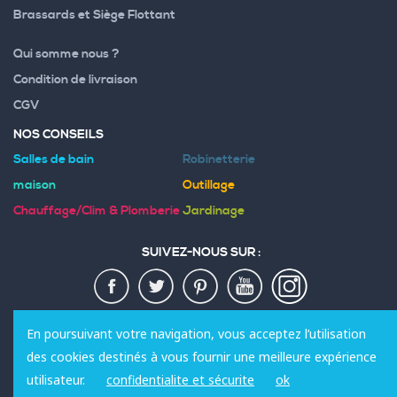
Brassards et Siège Flottant
Qui somme nous ?
Condition de livraison
CGV
NOS CONSEILS
Salles de bain
Robinetterie
maison
Outillage
Chauffage/Clim & Plomberie
Jardinage
SUIVEZ-NOUS SUR :
MODES DE PAIEMENT :
En poursuivant votre navigation, vous acceptez l’utilisation
des cookies destinés à vous fournir une meilleure expérience
utilisateur.
confidentialite et sécurite
ok
© 2020 Sanili. Tous les droits sont réservés.