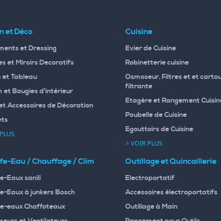
n et Déco
Cuisine
ents et Dressing
Evier de Cuisine
s et Miroirs Decoratifs
Robinetterie cuisine
 et Tableau
Osmoseur, Filtres et et carto
filtrante
 et Bougies d'intérieur
Etagère et Rangement Cuisin
et Accessoires de Décoration
Poubelle de Cuisine
ets
Egouttoirs de Cuisine
 PLUS
> VOIR PLUS
fe-Eau / Chauffage / Clim
Outillage et Quincaillerie
e-Eaux sanili
Electroportatif
e-Eaux à junkers Bosch
Accessoires électroportatifs
e-eaux Chaffoteaux
Outillage à Main
seurs et Ventilateurs
Rangement pour Outils