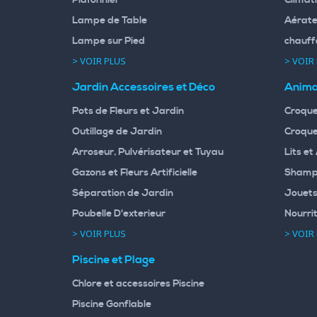
Lampe de Table
Aérate
Lampe sur Pied
chauff
> VOIR PLUS
> VOIR
Jardin Accessoires et Déco
Anima
Pots de Fleurs et Jardin
Croque
Outillage de Jardin
Croque
Arroseur, Pulvérisateur et Tuyau
Lits et
Gazons et Fleurs Artificielle
Shampo
Séparation de Jardin
Jouets
Poubelle D'exterieur
Nourri
> VOIR PLUS
> VOIR
Piscine et Plage
Chlore et accessoires Piscine
Piscine Gonflable