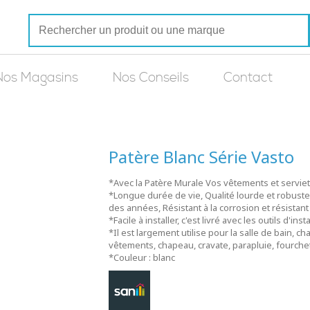
Nos Magasins
Nos Conseils
Contact
Patère Blanc Série Vasto
*Avec la Patère Murale Vos vêtements et serviett
*Longue durée de vie, Qualité lourde et robuste 
des années, Résistant à la corrosion et résistant 
*Facile à installer, c'est livré avec les outils d'inst
*Il est largement utilise pour la salle de bain, ch
vêtements, chapeau, cravate, parapluie, fourchett
*Couleur : blanc