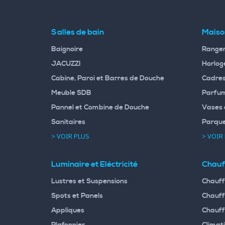
Salles de bain
Maiso
Baignoire
Rangem
JACUZZI
Horloge
Cabine, Paroi et Barres de Douche
Cadres
Meuble SDB
Parfum
Pannel et Combine de Douche
Vases 
Sanitaires
Parqu
> VOIR PLUS
> VOIR
Luminaire et Eléctricité
Chauf
Lustres et Suspensions
Chauff
Spots et Panels
Chauff
Appliques
Chauff
Plafonnier
Climati