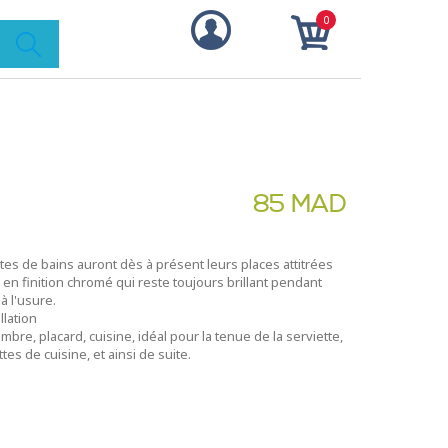
0
85 MAD
es de bains auront dès à présent leurs places attitrées
en finition chromé qui reste toujours brillant pendant
à l'usure.
allation
ambre, placard, cuisine, idéal pour la tenue de la serviette,
es de cuisine, et ainsi de suite.