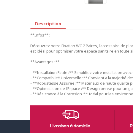
Description
**Infos** :
Découvrez notre Fixation WC 2 Paires, l'accessoire de plom
est idéal pour optimiser votre espace sanitaire en toute s
**Avantages :**
- **Installation Facile :** Simplifiez votre installation ave
- **Compatibilité Universelle :** Convient à la majorité 
- **Robustesse Assurée :** Matériaux de haute qualité po
- **Optimisation de l’Espace :** Design pensé pour un gai
- **Résistance à la Corrosion :** Idéal pour les environ
Livraison à domicile
P