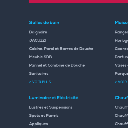
Salles de bain
Maiso
Baignoire
Rangem
JACUZZI
Horloge
Cabine, Paroi et Barres de Douche
Cadres
Meuble SDB
Parfum
Pannel et Combine de Douche
Vases 
Sanitaires
Parqu
> VOIR PLUS
> VOIR
Luminaire et Eléctricité
Chauf
Lustres et Suspensions
Chauff
Spots et Panels
Chauff
Appliques
Chauff