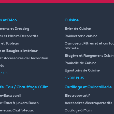
n et Déco
Cuisine
ents et Dressing
Evier de Cuisine
s et Miroirs Decoratifs
Robinetterie cuisine
 et Tableau
Osmoseur, Filtres et et carto
filtrante
 et Bougies d'intérieur
Etagère et Rangement Cuisin
et Accessoires de Décoration
Poubelle de Cuisine
ets
Egouttoirs de Cuisine
 PLUS
> VOIR PLUS
fe-Eau / Chauffage / Clim
Outillage et Quincaillerie
e-Eaux sanili
Electroportatif
e-Eaux à junkers Bosch
Accessoires électroportatifs
e-eaux Chaffoteaux
Outillage à Main