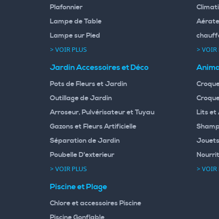
Plafonnier
Climati
Lampe de Table
Aérate
Lampe sur Pied
chauff
> VOIR PLUS
> VOIR
Jardin Accessoires et Déco
Anima
Pots de Fleurs et Jardin
Croque
Outillage de Jardin
Croque
Arroseur, Pulvérisateur et Tuyau
Lits et
Gazons et Fleurs Artificielle
Shampo
Séparation de Jardin
Jouets
Poubelle D'exterieur
Nourri
> VOIR PLUS
> VOIR
Piscine et Plage
Chlore et accessoires Piscine
Piscine Gonflable