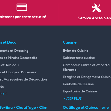
aiement par carte sécurisé
Service Après-ven
n et Déco
Cuisine
ents et Dressing
Evier de Cuisine
s et Miroirs Decoratifs
Robinetterie cuisine
 et Tableau
Osmoseur, Filtres et et carto
filtrante
 et Bougies d'intérieur
Etagère et Rangement Cuisin
et Accessoires de Décoration
Poubelle de Cuisine
ets
Egouttoirs de Cuisine
 PLUS
> VOIR PLUS
fe-Eau / Chauffage / Clim
Outillage et Quincaillerie