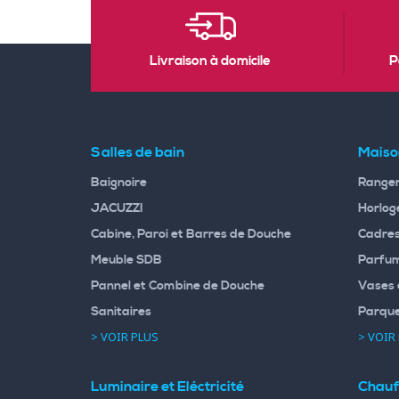
Livraison à domicile
P
Salles de bain
Maiso
Baignoire
Rangem
JACUZZI
Horloge
Cabine, Paroi et Barres de Douche
Cadres
Meuble SDB
Parfum
Pannel et Combine de Douche
Vases 
Sanitaires
Parqu
> VOIR PLUS
> VOIR
Luminaire et Eléctricité
Chauf