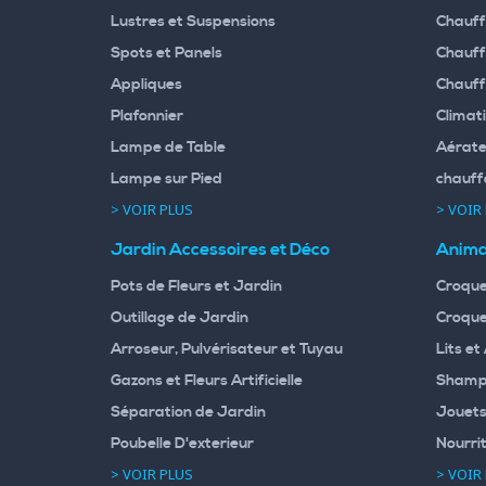
Lustres et Suspensions
Chauff
Spots et Panels
Chauff
Appliques
Chauff
Plafonnier
Climati
Lampe de Table
Aérate
Lampe sur Pied
chauff
> VOIR PLUS
> VOIR
Jardin Accessoires et Déco
Anima
Pots de Fleurs et Jardin
Croque
Outillage de Jardin
Croque
Arroseur, Pulvérisateur et Tuyau
Lits et
Gazons et Fleurs Artificielle
Shampo
Séparation de Jardin
Jouets
Poubelle D'exterieur
Nourri
> VOIR PLUS
> VOIR