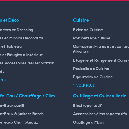
n et Déco
Cuisine
ents et Dressing
Evier de Cuisine
s et Miroirs Decoratifs
Robinetterie cuisine
 et Tableau
Osmoseur, Filtres et et carto
filtrante
 et Bougies d'intérieur
Etagère et Rangement Cuisin
et Accessoires de Décoration
Poubelle de Cuisine
ets
Egouttoirs de Cuisine
 PLUS
> VOIR PLUS
fe-Eau / Chauffage / Clim
Outillage et Quincaillerie
e-Eaux sanili
Electroportatif
e-Eaux à junkers Bosch
Accessoires électroportatifs
e-eaux Chaffoteaux
Outillage à Main