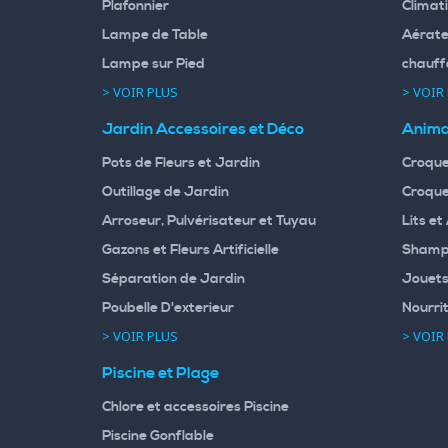
Plafonnier
Climati
Lampe de Table
Aérate
Lampe sur Pied
chauff
> VOIR PLUS
> VOIR
Jardin Accessoires et Déco
Anima
Pots de Fleurs et Jardin
Croque
Outillage de Jardin
Croque
Arroseur, Pulvérisateur et Tuyau
Lits et
Gazons et Fleurs Artificielle
Shampo
Séparation de Jardin
Jouets
Poubelle D'exterieur
Nourri
> VOIR PLUS
> VOIR
Piscine et Plage
Chlore et accessoires Piscine
Piscine Gonflable