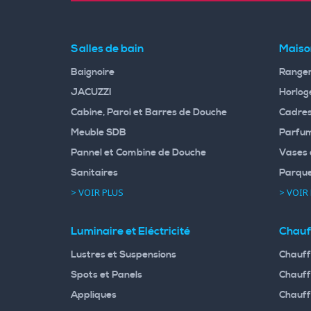
Salles de bain
Maiso
Baignoire
Rangem
JACUZZI
Horloge
Cabine, Paroi et Barres de Douche
Cadres
Meuble SDB
Parfum
Pannel et Combine de Douche
Vases 
Sanitaires
Parqu
> VOIR PLUS
> VOIR
Luminaire et Eléctricité
Chauf
Lustres et Suspensions
Chauff
Spots et Panels
Chauff
Appliques
Chauff