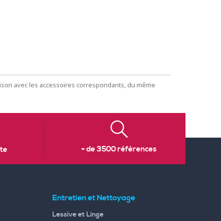
naison avec les accessoires correspondants, du même
+ de 3500 références
te
Entretien et Nettoyage
Lessive et Linge