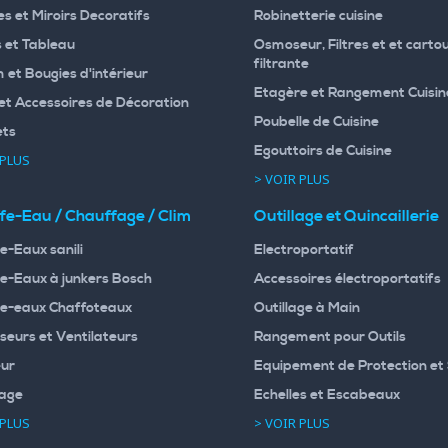
s et Miroirs Decoratifs
Robinetterie cuisine
 et Tableau
Osmoseur, Filtres et et carto
filtrante
 et Bougies d'intérieur
Etagère et Rangement Cuisin
et Accessoires de Décoration
Poubelle de Cuisine
ets
Egouttoirs de Cuisine
 PLUS
> VOIR PLUS
fe-Eau / Chauffage / Clim
Outillage et Quincaillerie
e-Eaux sanili
Electroportatif
e-Eaux à junkers Bosch
Accessoires électroportatifs
e-eaux Chaffoteaux
Outillage à Main
seurs et Ventilateurs
Rangement pour Outils
ur
Equipement de Protection et 
age
Echelles et Escabeaux
 PLUS
> VOIR PLUS