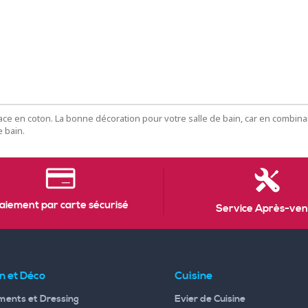
face en coton. La bonne décoration pour votre salle de bain, car en combi
e bain.
aiement par carte sécurisé
Service Après-ven
n et Déco
Cuisine
ents et Dressing
Evier de Cuisine