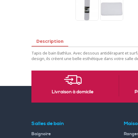
Description
Tapis de bain Bathlux. Avec dessous antidérapant et sur
design, ils créent une belle esthétique dans votre salle d
Livraison à domicile
P
Salles de bain
Maiso
Baignoire
Rangem