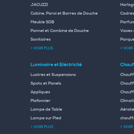
JACUZZI
Horloge
Cabine, Paroi et Barres de Douche
Cadres
Meuble SDB
Parfum
Pannel et Combine de Douche
Vases 
Sanitaires
Parqu
> VOIR PLUS
> VOIR
Luminaire et Eléctricité
Chauf
Lustres et Suspensions
Chauff
Spots et Panels
Chauff
Appliques
Chauff
Plafonnier
Climati
Lampe de Table
Aérate
Lampe sur Pied
chauff
> VOIR PLUS
> VOIR