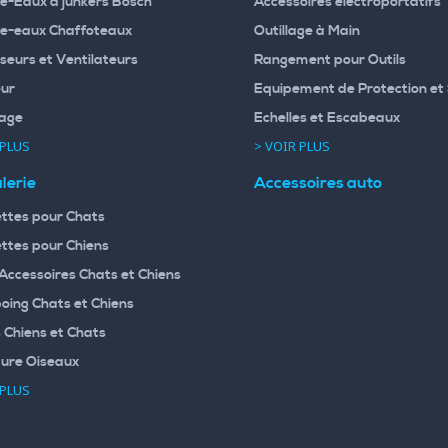
e-Eaux à junkers Bosch
Accessoires électroportatifs
e-eaux Chaffoteaux
Outillage à Main
seurs et Ventilateurs
Rangement pour Outils
ur
Equipement de Protection et 
age
Echelles et Escabeaux
 PLUS
> VOIR PLUS
lerie
Accessoires auto
ttes pour Chats
ttes pour Chiens
 Accessoires Chats et Chiens
ing Chats et Chiens
 Chiens et Chats
ture Oiseaux
 PLUS