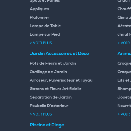
Spots et Panels
Chauff
Appliques
Chauff
Plafonnier
Climati
Lampe de Table
Aérate
Lampe sur Pied
chauff
> VOIR PLUS
> VOIR
Jardin Accessoires et Déco
Anima
Pots de Fleurs et Jardin
Croque
Outillage de Jardin
Croque
Arroseur, Pulvérisateur et Tuyau
Lits et
Gazons et Fleurs Artificielle
Shampo
Séparation de Jardin
Jouets
Poubelle D'exterieur
Nourri
> VOIR PLUS
> VOIR
Piscine et Plage