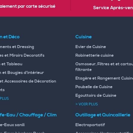
aiement par carte sécurisé
Service Après-ven
n et Déco
Cuisine
ents et Dressing
Evier de Cuisine
s et Miroirs Decoratifs
Robinetterie cuisine
 et Tableau
Osmoseur, Filtres et et carto
filtrante
 et Bougies d'intérieur
Etagère et Rangement Cuisin
et Accessoires de Décoration
Poubelle de Cuisine
ets
Egouttoirs de Cuisine
 PLUS
> VOIR PLUS
fe-Eau / Chauffage / Clim
Outillage et Quincaillerie
e-Eaux sanili
Electroportatif