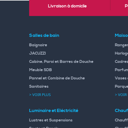
Livraison à domicile
P
Salles de bain
Maiso
Baignoire
Rangem
JACUZZI
Horloge
Cabine, Paroi et Barres de Douche
Cadres
Meuble SDB
Parfum
Pannel et Combine de Douche
Vases 
Sanitaires
Parqu
> VOIR PLUS
> VOIR
Luminaire et Eléctricité
Chauf
Lustres et Suspensions
Chauff