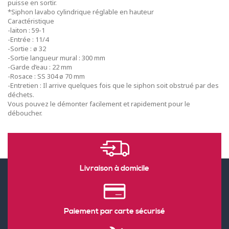
puisse en sortir.
*Siphon lavabo cylindrique réglable en hauteur
Caractéristique
-laiton : 59-1
-Entrée : 11/4
-Sortie : ø 32
-Sortie langueur mural : 300 mm
-Garde d’eau : 22 mm
-Rosace : SS 304 ø 70 mm
-Entretien : Il arrive quelques fois que le siphon soit obstrué par des
déchets.
Vous pouvez le démonter facilement et rapidement pour le
déboucher.
Livraison à domicile
Paiement par carte sécurisé