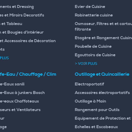
ents et Dressing
Evier de Cuisine
s et Miroirs Decoratifs
Robinetterie cuisine
 et Tableau
Osmoseur, Filtres et et carto
filtrante
 et Bougies d'intérieur
Etagère et Rangement Cuisin
et Accessoires de Décoration
Poubelle de Cuisine
ets
Egouttoirs de Cuisine
 PLUS
> VOIR PLUS
fe-Eau / Chauffage / Clim
Outillage et Quincaillerie
e-Eaux sanili
Electroportatif
e-Eaux à junkers Bosch
Accessoires électroportatifs
e-eaux Chaffoteaux
Outillage à Main
seurs et Ventilateurs
Rangement pour Outils
ur
Equipement de Protection et 
age
Echelles et Escabeaux