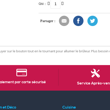
Qté :
Partager :
uyer sur le bouton tout en le tournant pour allumer le brûleur. Plus besoin d
aiement par carte sécurisé
Service Après-ven
n et Déco
Cuisine