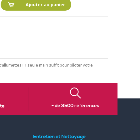
Ajouter au panier
’allumettes ! 1 seule main suffit pour piloter votre
+ de 3500 références
te
Entretien et Nettoyage