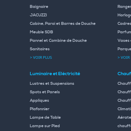
Baignoire
Rangem
JACUZZI
Horloge
Cabine, Paroi et Barres de Douche
Cadres
Meuble SDB
Parfum
Pannel et Combine de Douche
Vases 
Sanitaires
Parqu
> VOIR PLUS
> VOIR
Luminaire et Eléctricité
Chauf
Lustres et Suspensions
Chauff
Spots et Panels
Chauff
Appliques
Chauff
Plafonnier
Climati
Lampe de Table
Aérate
Lampe sur Pied
chauff