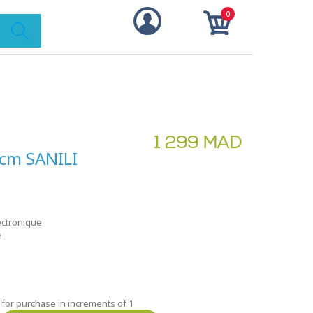
0
1 299 MAD
0cm SANILI
ectronique
é
 for purchase in increments of 1