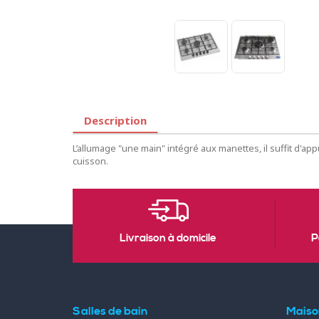
Description
L’allumage "une main" intégré aux manettes, il suffit d'app
cuisson.
Livraison à domicile
P
Salles de bain
Maiso