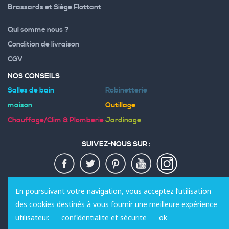
Brassards et Siège Flottant
Qui somme nous ?
Condition de livraison
CGV
NOS CONSEILS
Salles de bain
Robinetterie
maison
Outillage
Chauffage/Clim & Plomberie
Jardinage
SUIVEZ-NOUS SUR :
MODES DE PAIEMENT :
En poursuivant votre navigation, vous acceptez l’utilisation
des cookies destinés à vous fournir une meilleure expérience
utilisateur.
confidentialite et sécurite
ok
© 2020 Sanili. Tous les droits sont réservés.