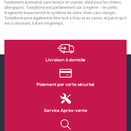
hautement aromatisé sans teneur en viande, idéal pour les chiens
allergiques. TastyBone est parfaitement sûr à ingérer - de petits
fragments traverseront le système de votre chien sans danger.
TastyBone peut également être lavé à l'eau et au savon, et parce qu'il
est si résistant, il dure longtemps.
Livraison à domicile
Paiement par carte sécurisé
Service Après-vente